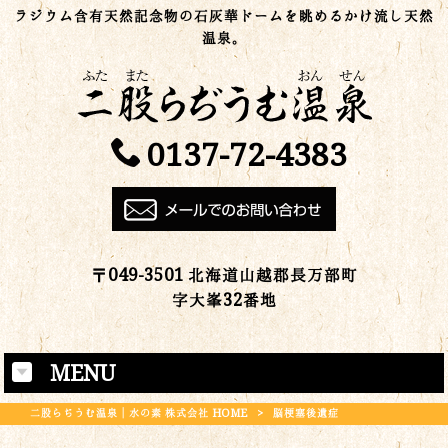
ラジウム含有天然記念物の石灰華ドームを眺めるかけ流し天然
温泉。
0137-72-4383
〒049-3501 北海道山越郡長万部町
字大峯32番地
MENU
二股らぢうむ温泉｜水の素 株式会社 HOME
>
脳梗塞後遺症