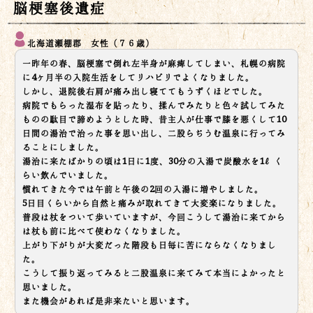
脳梗塞後遺症
北海道瀬棚郡 女性（７６歳）
一昨年の春、脳梗塞で倒れ左半身が麻痺してしまい、札幌の病院
に4ヶ月半の入院生活をしてリハビリでよくなりました。
しかし、退院後右肩が痛み出し寝ててもうずくほどでした。
病院でもらった湿布を貼ったり、揉んでみたりと色々試してみた
ものの駄目で諦めようとした時、昔主人が仕事で膝を悪くして10
日間の湯治で治った事を思い出し、二股らぢうむ温泉に行ってみ
ることにしました。
湯治に来たばかりの頃は1日に1度、30分の入湯で炭酸水を1ℓく
らい飲んでいました。
慣れてきた今では午前と午後の2回の入湯に増やしました。
5日目くらいから自然と痛みが取れてきて大変楽になりました。
普段は杖をついて歩いていますが、今回こうして湯治に来てから
は杖も前に比べて使わなくなりました。
上がり下がりが大変だった階段も日毎に苦にならなくなりまし
た。
こうして振り返ってみると二股温泉に来てみて本当によかったと
思いました。
また機会があれば是非来たいと思います。